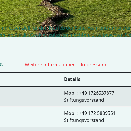
ind essenziell für den Betrieb der Seite, während andere u
en, ob Sie die Cookies zulassen möchten. Bitte beachten Si
s.
Weitere Informationen
|
Impressum
Details
Mobil: +49 1726537877
Stiftungsvorstand
Mobil: +49 172 5889551
Stiftungsvorstand